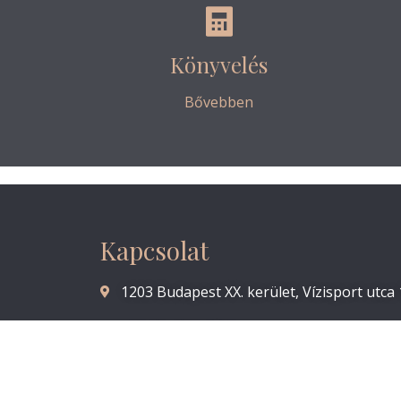
Könyvelés
Bővebben
Kapcsolat
1203 Budapest XX. kerület, Vízisport utca 
+36 20/ 203-4766
Messenger