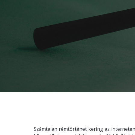
Számtalan rémtörténet kering az interneten