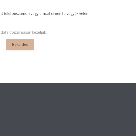
t telefonszámon vagy e-mail címen felvegyék velem
adatait bizalmasan kezeljük.
Beküldés