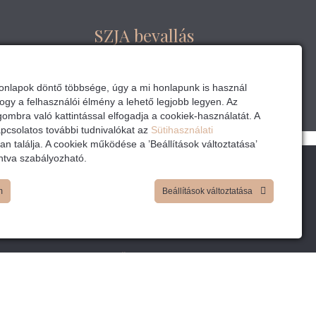
SZJA bevallás
Bővebben
nlapok döntő többsége, úgy a mi honlapunk is használ
hogy a felhasználói élmény a lehető legjobb legyen. Az
gombra való kattintással elfogadja a cookiek-használatát. A
apcsolatos további tudnivalókat az
Sütihasználati
an találja. A cookiek működése a ’Beállítások változtatása’
ntva szabályozható.
m
Beállítások változtatása
Nav hivatalos üzemanyagárak
Uniós adószám ellenőrzés
Hivatalos árfolyam lekérdezés
Teáor kereső egyéni vállalkozóknak