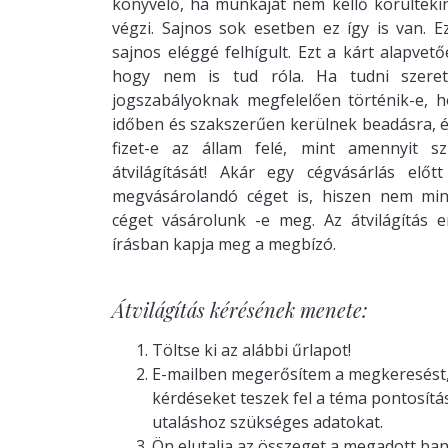
könyvelő, ha munkáját nem kellő körülteki
végzi. Sajnos sok esetben ez így is van. E
sajnos eléggé felhígult. Ezt a kárt alapvet
hogy nem is tud róla. Ha tudni szere
jogszabályoknak megfelelően történik-e, ho
időben és szakszerűen kerülnek beadásra, 
fizet-e az állam felé, mint amennyit sz
átvilágítását! Akár egy cégvásárlás előt
megvásárolandó céget is, hiszen nem mi
céget vásárolunk -e meg. Az átvilágítás
írásban kapja meg a megbízó.
Átvilágítás kérésének menete:
Töltse ki az alábbi űrlapot!
E-mailben megerősítem a megkeresést,
kérdéseket teszek fel a téma pontosítá
utaláshoz szükséges adatokat.
Ön elutalja az összeget a megadott ba