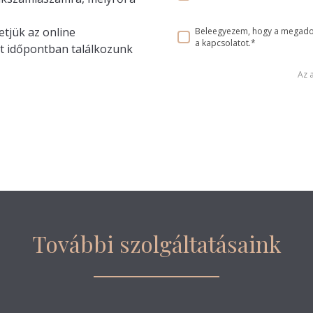
tjük az online
Beleegyezem, hogy a megadot
a kapcsolatot.*
t időpontban találkozunk
Az 
További szolgáltatásaink