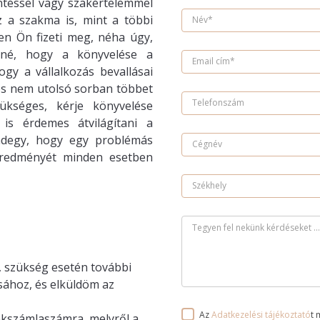
ntéssel vagy szakértelemmel
z a szakma is, mint a többi
Név*
ően Ön fizeti meg, néha úgy,
tné, hogy a könyvelése a
Email cím*
gy a vállalkozás bevallásai
és nem utolsó sorban többet
Telefonszám
ükséges, kérje könyvelése
t is érdemes átvilágítani a
ndegy, hogy egy problémás
Cégnév
 eredményét minden esetben
Székhely
Tegyen fel nekünk kérdéseket ...
 szükség esetén további
sához, és elküldöm az
Az
Adatkezelési tájékoztató
t 
nkszámlaszámra, melyről a