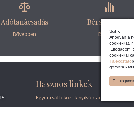
Adótanácsadás
Bérszámfejtés
Sütik
Bővebben
Bővebben
Ahogyan a ho
cookie-kat, 
’Elfogadom’ 
cookie-kal k
Tájékoztató
b
gombra katti
Hasznos linkek
Elfogado
15.
Egyéni vállalkozók nyilvántartása
Egyéni és társas vállalkozások alapítási és
működtetési követelményeinek
tudásbázisa