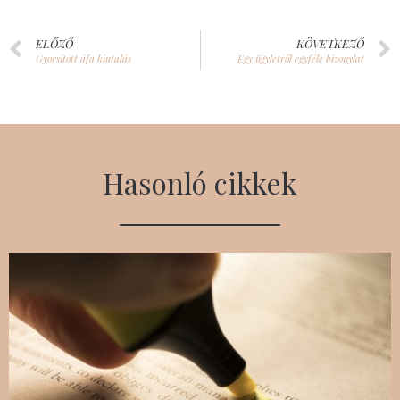
ELŐZŐ
KÖVETKEZŐ
Gyorsított áfa kiutalás
Egy ügyletről egyféle bizonylat
Hasonló cikkek