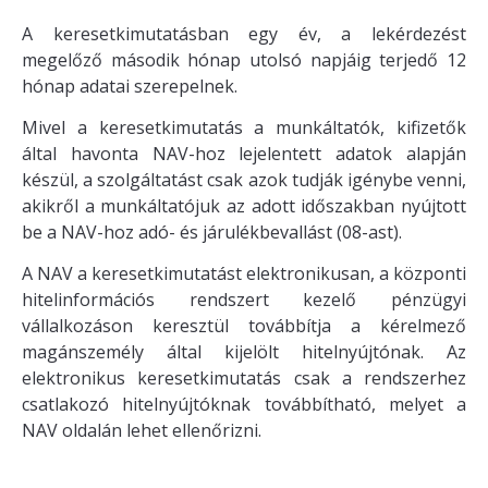
A keresetkimutatásban egy év, a lekérdezést
megelőző második hónap utolsó napjáig terjedő 12
hónap adatai szerepelnek.
Mivel a keresetkimutatás a munkáltatók, kifizetők
által havonta NAV-hoz lejelentett adatok alapján
készül, a szolgáltatást csak azok tudják igénybe venni,
akikről a munkáltatójuk az adott időszakban nyújtott
be a NAV-hoz adó- és járulékbevallást (08-ast).
A NAV a keresetkimutatást elektronikusan, a központi
hitelinformációs rendszert kezelő pénzügyi
vállalkozáson keresztül továbbítja a kérelmező
magánszemély által kijelölt hitelnyújtónak. Az
elektronikus keresetkimutatás csak a rendszerhez
csatlakozó hitelnyújtóknak továbbítható, melyet a
NAV oldalán lehet ellenőrizni.