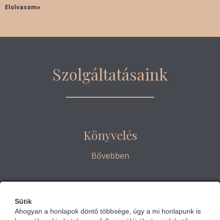
Elolvasom»
Szolgáltatásaink
Könyvelés
Bővebben
Adótanácsadás
Sütik
Ahogyan a honlapok döntő többsége, úgy a mi honlapunk is
Bővebben