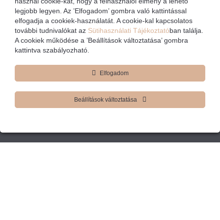
használ cookie-kat, hogy a felhasználói élmény a lehető
legjobb legyen. Az ’Elfogadom’ gombra való kattintással
elfogadja a cookiek-használatát. A cookie-kal kapcsolatos
Bérszámfejtés
további tudnivalókat az
Sütihasználati Tájékoztató
ban találja.
A cookiek működése a ’Beállítások változtatása’ gombra
kattintva szabályozható.
Bővebben
Elfogadom
Átvilágítás
Beállítások változtatása
Bővebben
SZJA bevallás
Bővebben