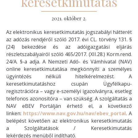
keresetkimutatás
2021. október 2.
Az elektronikus keresetkimutatás jogszabályi hátterét
az adózás rendjéről szóló 2017. évi CL. törvény 131. §
(24) bekezdése és az adóigazgatási eljárás
részletszabályairól szóló 465/2017. (XII.28.) Korm.rend.
24/A. §-a adja. A Nemzeti Adó- és Vámhivatal (NAV)
online keresetkimutatása megkönnyíti a személyes
ügyintézés nélküli hitelkérelmezést. A
keresetkimutatáshoz csupán Ügyfélkapu-
regisztrációra – vagy e-személyi igazolványra, esetleg
telefonos azonosítóra – van szükség. A szolgáltatás a
NAV eBEV Portálján érhető el, a következő
linken:
https://www.nav.gov.hu/nav/ebev_portal
. A
belépést követően az elektronikus keresetkimutatás
a Szolgáltatások / Keresetkimutatás
lekérdezés menüből indítható.