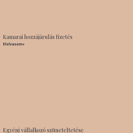
Kamarai hozzájárulás fizetés
Elolvasom»
Egyéni vállalkozó szüneteltetése